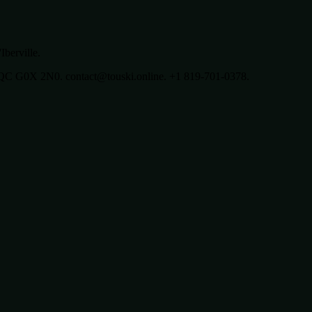
Iberville.
 QC G0X 2N0. contact@touski.online. +1 819-701-0378.